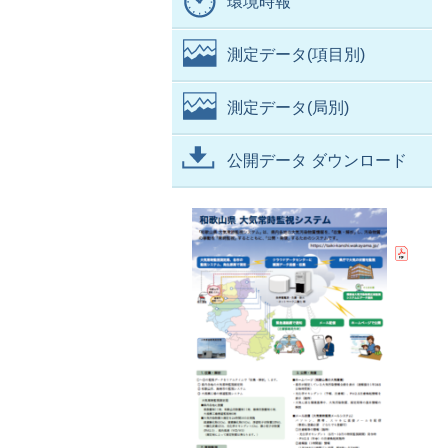
環境時報
測定データ(項目別)
測定データ(局別)
公開データ ダウンロード