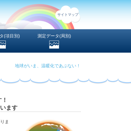
サイトマップ
タ(項目別)
測定データ(局別)
地球がいま、温暖化であぶない！
す！
いいます
がりま