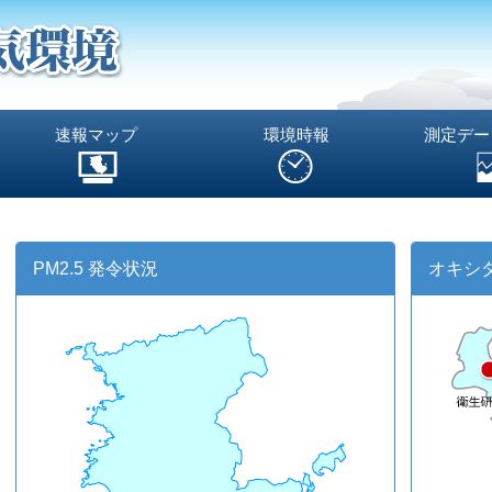
速報マップ
環境時報
測定デー
PM2.5 発令状況
オキシ