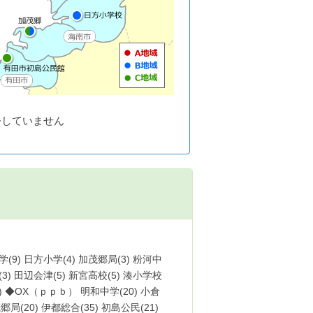
令していません
学(9) 日方小学(4) 加茂郷局(3) 粉河中
所(3) 田辺会津(5) 新宮高校(5) 湊小学校
(7) ◆OX（ｐｐｂ） 明和中学(20) 小倉
郷局(20) 伊都総合(35) 初島公民(21)