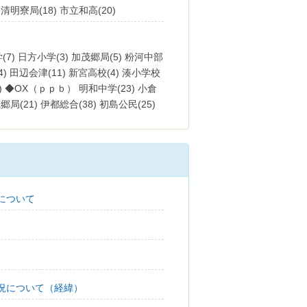
 清明寮局(18) 市立和高(20)
学(7) 日方小学(3) 加茂郷局(5) 粉河中部
(4) 田辺会津(11) 新宮高校(4) 湊小学校
(6) ◆OX（ｐｐｂ） 明和中学(23) 小倉
郷局(21) 伊都総合(38) 初島公民(25)
 清明寮局(18) 市立和高(22)
学(6) 日方小学(8) 加茂郷局(6) 粉河中部
7) 田辺会津(5) 新宮高校(7) 湊小学校(5)
 ◆OX（ｐｐｂ） 明和中学(24) 小倉小学
について
(24) 伊都総合(58) 初島公民(25) 田辺
寮局(17) 市立和高(22)
学(12) 日方小学(11) 加茂郷局(6) 粉河
況について（経緯）
支所(7) 田辺会津(7) 新宮高校(6) 湊小