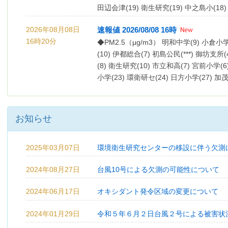
田辺会津(19) 衛生研究(19) 中之島小(18)
2026年08月08日
速報値 2026/08/08 16時
16時20分
◆PM2.5（μg/m3） 明和中学(9) 小倉小
(10) 伊都総合(7) 初島公民(***) 御坊支所
(8) 衛生研究(10) 市立和高(7) 宮前小学
小学(23) 環衛研セ(24) 日方小学(27) 加茂
田辺会津(20) 衛生研究(19) 中之島小(21)
2026年08月08日
速報値 2026/08/08 15時
お知らせ
15時20分
◆PM2.5（μg/m3） 明和中学(8) 小倉小
(7) 伊都総合(9) 初島公民(***) 御坊支所(
衛生研究(12) 市立和高(6) 宮前小学(5)
2025年03月07日
環境衛生研究センターの移設に伴う欠測
(24) 環衛研セ(26) 日方小学(30) 加茂郷局
2024年08月27日
台風10号による欠測の可能性について
会津(24) 衛生研究(20) 中之島小(22) 清明
2024年06月17日
オキシダント発令区域の変更について
2026年08月08日
速報値 2026/08/08 14時
14時20分
◆PM2.5（μg/m3） 明和中学(10) 小倉小
2024年01月29日
令和５年６月２日台風２号による被害状
中部(10) 伊都総合(5) 初島公民(***) 御坊