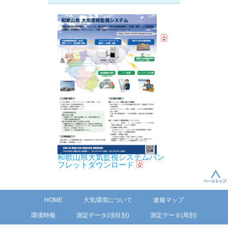
和歌山県大気監視システムパン
フレットダウンロード
HOME
大気環境について
速報マップ
環境時報
測定データ(項目別)
測定データ(局別)