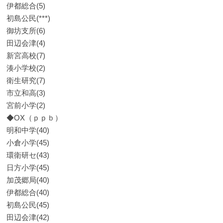
伊都総合(5)
初島公民(***)
御坊支所(6)
田辺会津(4)
新宮高校(7)
湊小学校(2)
衛生研究(7)
市立和高(3)
宮前小学(2)
◆OX（ｐｐｂ）
明和中学(40)
小倉小学(45)
環衛研セ(43)
日方小学(45)
加茂郷局(40)
伊都総合(40)
初島公民(45)
田辺会津(42)