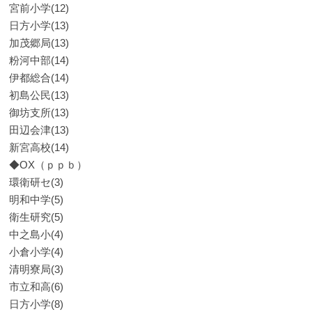
宮前小学(12)
日方小学(13)
加茂郷局(13)
粉河中部(14)
伊都総合(14)
初島公民(13)
御坊支所(13)
田辺会津(13)
新宮高校(14)
◆OX（ｐｐｂ）
環衛研セ(3)
明和中学(5)
衛生研究(5)
中之島小(4)
小倉小学(4)
清明寮局(3)
市立和高(6)
日方小学(8)