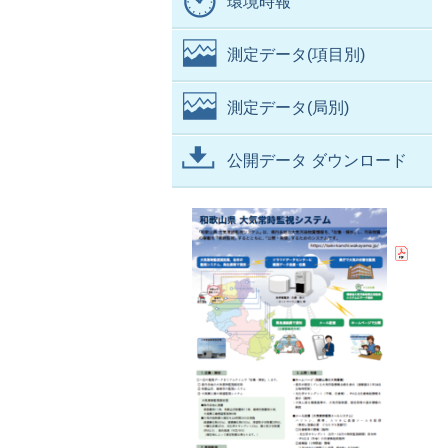
環境時報
測定データ(項目別)
測定データ(局別)
公開データ ダウンロード