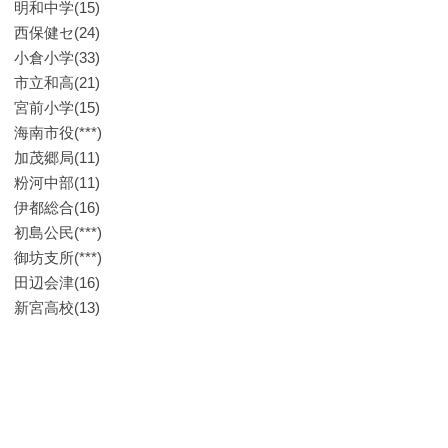
明和中学(15)
西保健セ(24)
小倉小学(33)
市立和高(21)
宮前小学(15)
海南市役(***)
加茂郷局(11)
粉河中部(11)
伊都総合(16)
初島公民(***)
御坊支所(***)
田辺会津(16)
新宮高校(13)