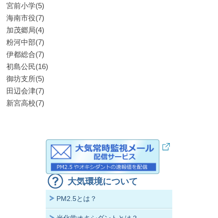
宮前小学(5)
海南市役(7)
加茂郷局(4)
粉河中部(7)
伊都総合(7)
初島公民(16)
御坊支所(5)
田辺会津(7)
新宮高校(7)
大気環境について
PM2.5とは？