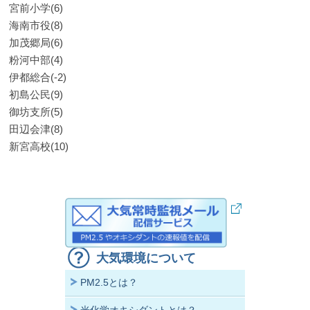
宮前小学(6)
海南市役(8)
加茂郷局(6)
粉河中部(4)
伊都総合(-2)
初島公民(9)
御坊支所(5)
田辺会津(8)
新宮高校(10)
大気環境について
PM2.5とは？