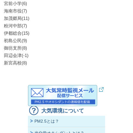
宮前小学(6)
海南市役(7)
加茂郷局(11)
粉河中部(7)
伊都総合(15)
初島公民(9)
御坊支所(8)
田辺会津(-1)
新宮高校(8)
大気環境について
PM2.5とは？