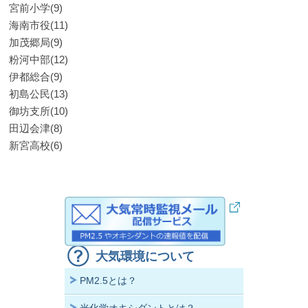
宮前小学(9)
海南市役(11)
加茂郷局(9)
粉河中部(12)
伊都総合(9)
初島公民(13)
御坊支所(10)
田辺会津(8)
新宮高校(6)
大気環境について
PM2.5とは？