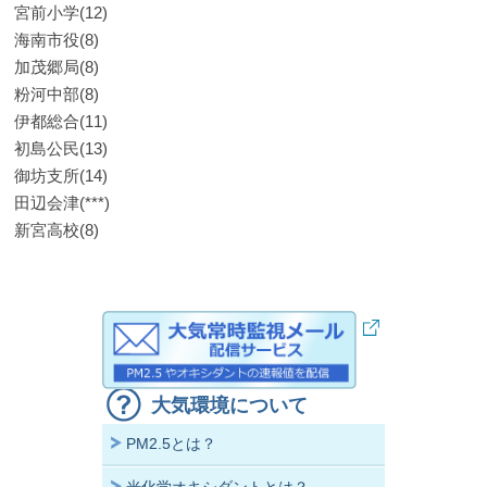
宮前小学(12)
海南市役(8)
加茂郷局(8)
粉河中部(8)
伊都総合(11)
初島公民(13)
御坊支所(14)
田辺会津(***)
新宮高校(8)
大気環境について
PM2.5とは？