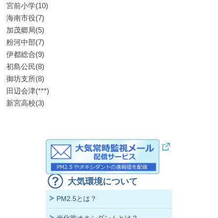
宮前小学(10)
海南市役(7)
加茂郷局(5)
粉河中部(7)
伊都総合(9)
初島公民(8)
御坊支所(8)
田辺会津(***)
新宮高校(3)
大気環境について
PM2.5とは？