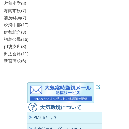
宮前小学(8)
海南市役(7)
加茂郷局(7)
粉河中部(17)
伊都総合(8)
初島公民(16)
御坊支所(8)
田辺会津(11)
新宮高校(6)
大気環境について
PM2.5とは？