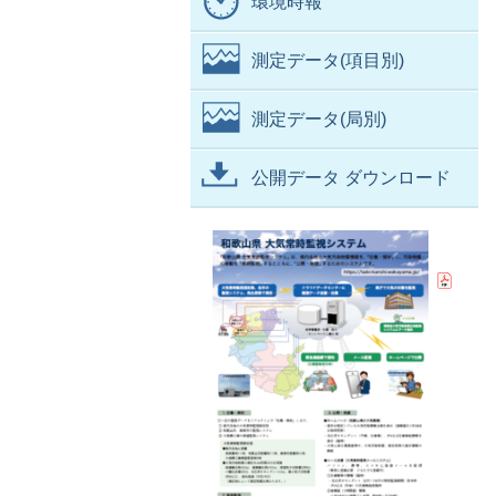
環境時報
測定データ(項目別)
測定データ(局別)
公開データ ダウンロード