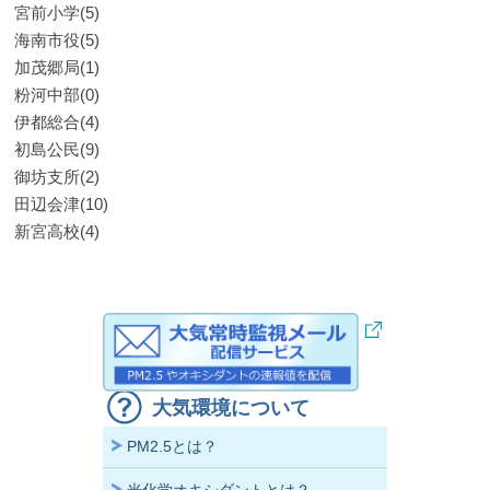
宮前小学(5)
海南市役(5)
加茂郷局(1)
粉河中部(0)
伊都総合(4)
初島公民(9)
御坊支所(2)
田辺会津(10)
新宮高校(4)
大気環境について
PM2.5とは？