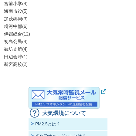
宮前小学(4)
海南市役(5)
加茂郷局(3)
粉河中部(6)
伊都総合(12)
初島公民(4)
御坊支所(4)
田辺会津(1)
新宮高校(2)
大気環境について
PM2.5とは？