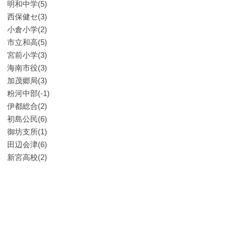
明和中学(5)
西保健セ(3)
小倉小学(2)
市立和高(5)
宮前小学(3)
海南市役(3)
加茂郷局(3)
粉河中部(-1)
伊都総合(2)
初島公民(6)
御坊支所(1)
田辺会津(6)
新宮高校(2)