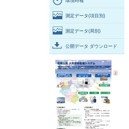
環境時報
測定データ(項目別)
測定データ(局別)
公開データ ダウンロード