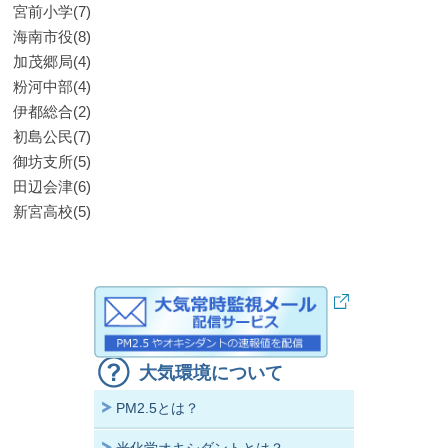
宮前小学(7)
海南市役(8)
加茂郷局(4)
粉河中部(4)
伊都総合(2)
初島公民(7)
御坊支所(5)
田辺会津(6)
新宮高校(5)
大気環境について
PM2.5とは？