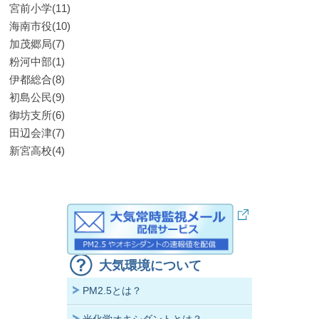
宮前小学(11)
海南市役(10)
加茂郷局(7)
粉河中部(1)
伊都総合(8)
初島公民(9)
御坊支所(6)
田辺会津(7)
新宮高校(4)
大気環境について
PM2.5とは？