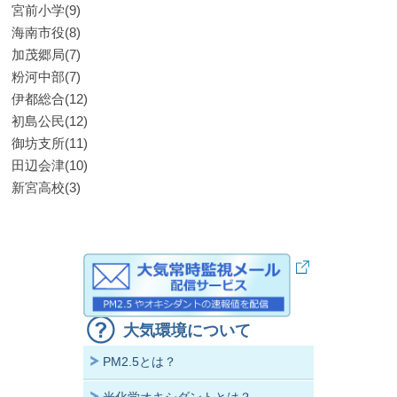
宮前小学(9)
海南市役(8)
加茂郷局(7)
粉河中部(7)
伊都総合(12)
初島公民(12)
御坊支所(11)
田辺会津(10)
新宮高校(3)
大気環境について
PM2.5とは？