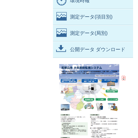
環境時報
測定データ(項目別)
測定データ(局別)
公開データ ダウンロード