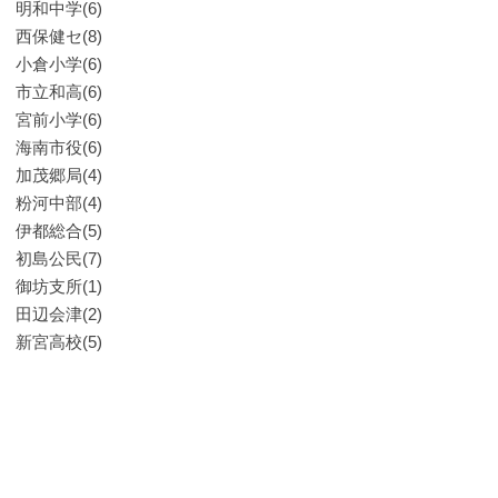
明和中学(6)
西保健セ(8)
小倉小学(6)
市立和高(6)
宮前小学(6)
海南市役(6)
加茂郷局(4)
粉河中部(4)
伊都総合(5)
初島公民(7)
御坊支所(1)
田辺会津(2)
新宮高校(5)