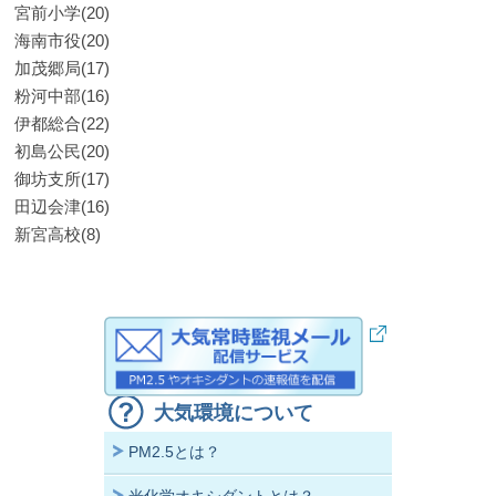
宮前小学(20)
海南市役(20)
加茂郷局(17)
粉河中部(16)
伊都総合(22)
初島公民(20)
御坊支所(17)
田辺会津(16)
新宮高校(8)
大気環境について
PM2.5とは？