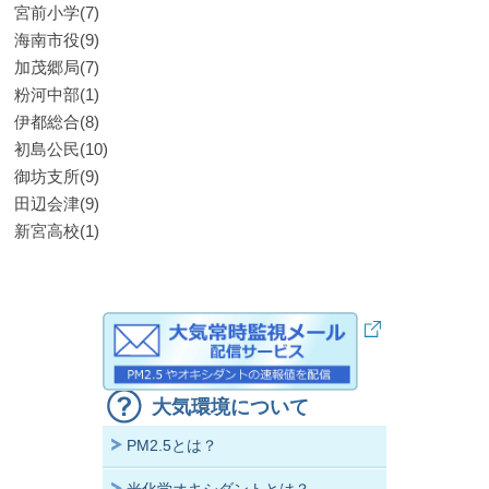
宮前小学(7)
海南市役(9)
加茂郷局(7)
粉河中部(1)
伊都総合(8)
初島公民(10)
御坊支所(9)
田辺会津(9)
新宮高校(1)
大気環境について
PM2.5とは？