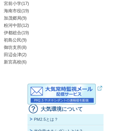
宮前小学(17)
海南市役(19)
加茂郷局(9)
粉河中部(12)
伊都総合(19)
初島公民(9)
御坊支所(8)
田辺会津(2)
新宮高校(6)
大気環境について
PM2.5とは？