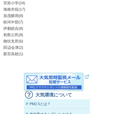
宮前小学(24)
海南市役(17)
加茂郷局(8)
粉河中部(7)
伊都総合(8)
初島公民(8)
御坊支所(6)
田辺会津(2)
新宮高校(1)
大気環境について
PM2.5とは？