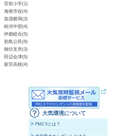
宮前小学(1)
海南市役(4)
加茂郷局(3)
粉河中部(4)
伊都総合(5)
初島公民(9)
御坊支所(3)
田辺会津(5)
新宮高校(4)
大気環境について
PM2.5とは？