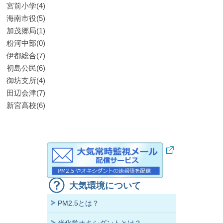
宮前小学(4)
海南市役(5)
加茂郷局(1)
粉河中部(0)
伊都総合(7)
初島公民(6)
御坊支所(4)
田辺会津(7)
新宮高校(6)
大気環境について
PM2.5とは？