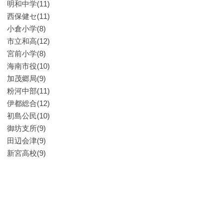
明和中学(11)
西保健セ(11)
小倉小学(8)
市立和高(12)
宮前小学(8)
海南市役(10)
加茂郷局(9)
粉河中部(11)
伊都総合(12)
初島公民(10)
御坊支所(9)
田辺会津(9)
新宮高校(9)