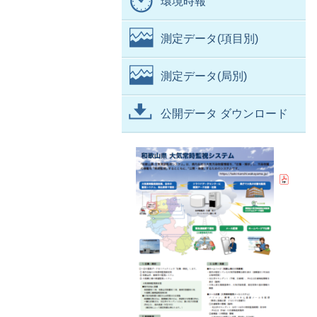
環境時報
測定データ(項目別)
測定データ(局別)
公開データ ダウンロード