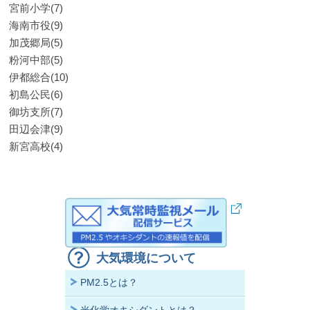
宮前小学(7)
海南市役(9)
加茂郷局(5)
粉河中部(5)
伊都総合(10)
初島公民(6)
御坊支所(7)
田辺会津(9)
新宮高校(4)
大気環境について
PM2.5とは？