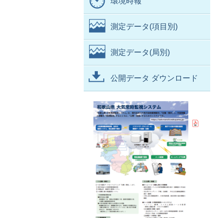
環境時報
測定データ(項目別)
測定データ(局別)
公開データ ダウンロード