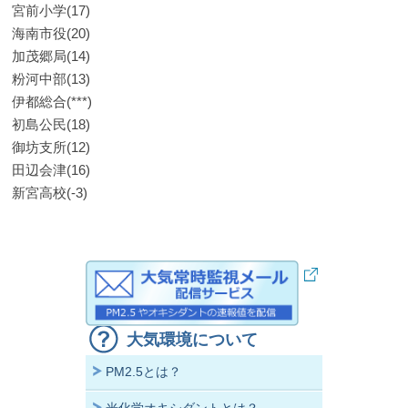
宮前小学(17)
海南市役(20)
加茂郷局(14)
粉河中部(13)
伊都総合(***)
初島公民(18)
御坊支所(12)
田辺会津(16)
新宮高校(-3)
大気環境について
PM2.5とは？