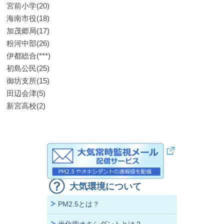
宮前小学(20)
海南市役(18)
加茂郷局(17)
粉河中部(26)
伊都総合(***)
初島公民(25)
御坊支所(15)
田辺会津(5)
新宮高校(2)
大気環境について
PM2.5とは？