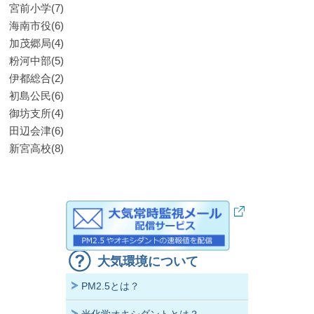
宮前小学(7)
海南市役(6)
加茂郷局(4)
粉河中部(5)
伊都総合(2)
初島公民(6)
御坊支所(4)
田辺会津(6)
新宮高校(8)
大気環境について
PM2.5とは？