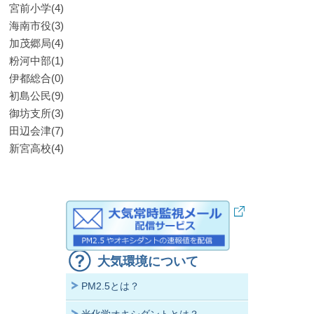
宮前小学(4)
海南市役(3)
加茂郷局(4)
粉河中部(1)
伊都総合(0)
初島公民(9)
御坊支所(3)
田辺会津(7)
新宮高校(4)
大気環境について
PM2.5とは？