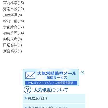
宮前小学(15)
海南市役(12)
加茂郷局(8)
粉河中部(16)
伊都総合(17)
初島公民(14)
御坊支所(9)
田辺会津(7)
新宮高校(1)
大気環境について
PM2.5とは？