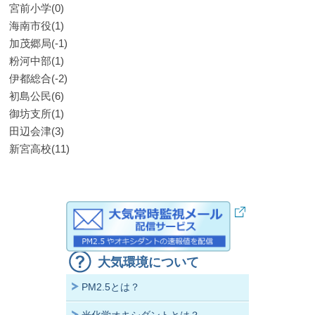
宮前小学(0)
海南市役(1)
加茂郷局(-1)
粉河中部(1)
伊都総合(-2)
初島公民(6)
御坊支所(1)
田辺会津(3)
新宮高校(11)
大気環境について
PM2.5とは？