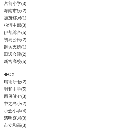
宮前小学(3)
海南市役(2)
加茂郷局(1)
粉河中部(3)
伊都総合(5)
初島公民(2)
御坊支所(1)
田辺会津(2)
新宮高校(5)
◆OX
環衛研セ(2)
明和中学(5)
西保健セ(3)
中之島小(2)
小倉小学(4)
清明寮局(3)
市立和高(3)