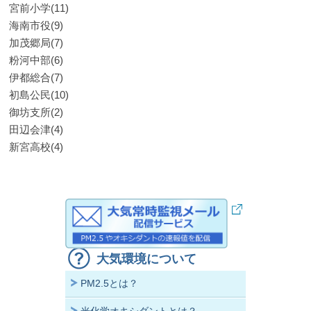
宮前小学(11)
海南市役(9)
加茂郷局(7)
粉河中部(6)
伊都総合(7)
初島公民(10)
御坊支所(2)
田辺会津(4)
新宮高校(4)
大気環境について
PM2.5とは？