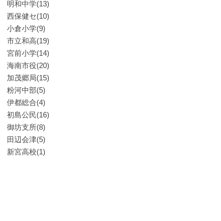
明和中学(13)
西保健セ(10)
小倉小学(9)
市立和高(19)
宮前小学(14)
海南市役(20)
加茂郷局(15)
粉河中部(5)
伊都総合(4)
初島公民(16)
御坊支所(8)
田辺会津(5)
新宮高校(1)