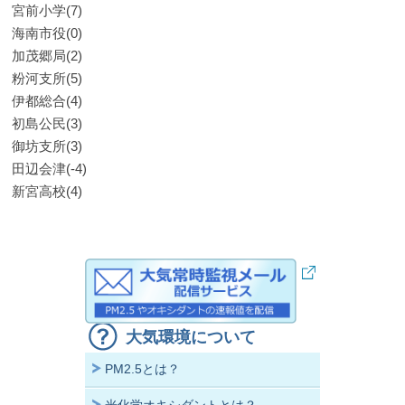
宮前小学(7)
海南市役(0)
加茂郷局(2)
粉河支所(5)
伊都総合(4)
初島公民(3)
御坊支所(3)
田辺会津(-4)
新宮高校(4)
大気環境について
PM2.5とは？