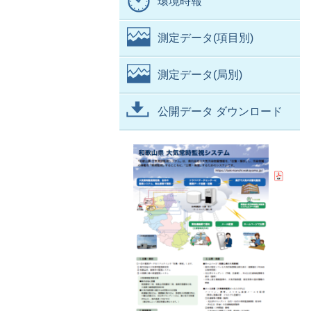
環境時報
測定データ(項目別)
測定データ(局別)
公開データ ダウンロード