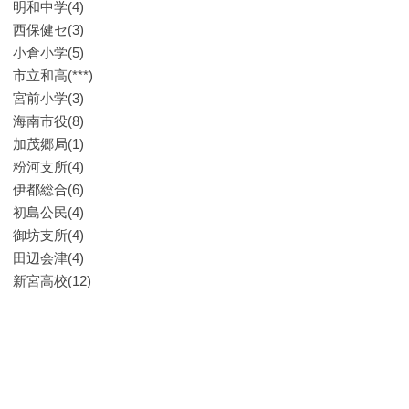
明和中学(4)
西保健セ(3)
小倉小学(5)
市立和高(***)
宮前小学(3)
海南市役(8)
加茂郷局(1)
粉河支所(4)
伊都総合(6)
初島公民(4)
御坊支所(4)
田辺会津(4)
新宮高校(12)