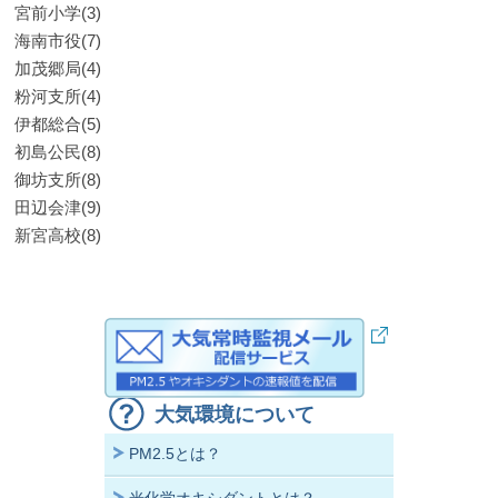
宮前小学(3)
海南市役(7)
加茂郷局(4)
粉河支所(4)
伊都総合(5)
初島公民(8)
御坊支所(8)
田辺会津(9)
新宮高校(8)
大気環境について
PM2.5とは？