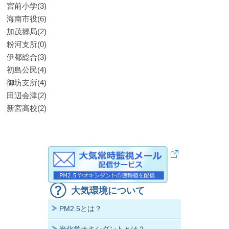
宮前小学(3)
海南市役(6)
加茂郷局(2)
粉河支所(0)
伊都総合(3)
初島公民(4)
御坊支所(4)
田辺会津(2)
新宮高校(2)
大気環境について
PM2.5とは？