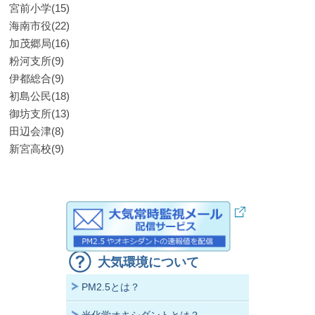
宮前小学(15)
海南市役(22)
加茂郷局(16)
粉河支所(9)
伊都総合(9)
初島公民(18)
御坊支所(13)
田辺会津(8)
新宮高校(9)
大気環境について
PM2.5とは？