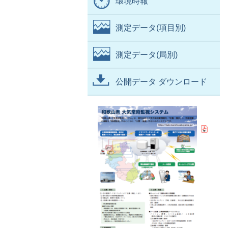
環境時報
測定データ(項目別)
測定データ(局別)
公開データ ダウンロード