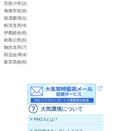
宮前小学(2)
海南市役(8)
加茂郷局(1)
粉河支所(4)
伊都総合(6)
初島公民(6)
御坊支所(7)
田辺会津(4)
新宮高校(6)
大気環境について
PM2.5とは？