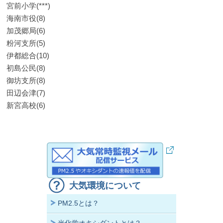
宮前小学(***)
海南市役(8)
加茂郷局(6)
粉河支所(5)
伊都総合(10)
初島公民(8)
御坊支所(8)
田辺会津(7)
新宮高校(6)
大気環境について
PM2.5とは？