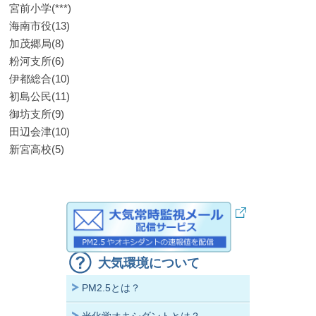
宮前小学(***)
海南市役(13)
加茂郷局(8)
粉河支所(6)
伊都総合(10)
初島公民(11)
御坊支所(9)
田辺会津(10)
新宮高校(5)
大気環境について
PM2.5とは？