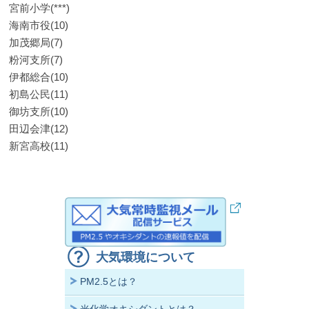
宮前小学(***)
海南市役(10)
加茂郷局(7)
粉河支所(7)
伊都総合(10)
初島公民(11)
御坊支所(10)
田辺会津(12)
新宮高校(11)
大気環境について
PM2.5とは？