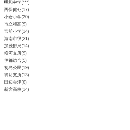
明和中学(***)
西保健セ(17)
小倉小学(20)
市立和高(9)
宮前小学(14)
海南市役(21)
加茂郷局(14)
粉河支所(9)
伊都総合(9)
初島公民(19)
御坊支所(13)
田辺会津(8)
新宮高校(14)