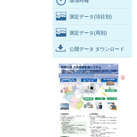
環境時報
測定データ(項目別)
測定データ(局別)
公開データ ダウンロード