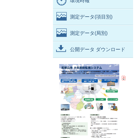
環境時報
測定データ(項目別)
測定データ(局別)
公開データ ダウンロード