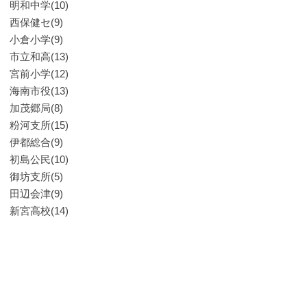
明和中学(10)
西保健セ(9)
小倉小学(9)
市立和高(13)
宮前小学(12)
海南市役(13)
加茂郷局(8)
粉河支所(15)
伊都総合(9)
初島公民(10)
御坊支所(5)
田辺会津(9)
新宮高校(14)